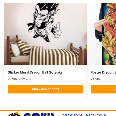
Sticker Mural Dragon Ball Gotenks
Poster Dragon B
26.90
€
–
32.90
€
24.90
€
Choix des options
NOS COLLECTIONS