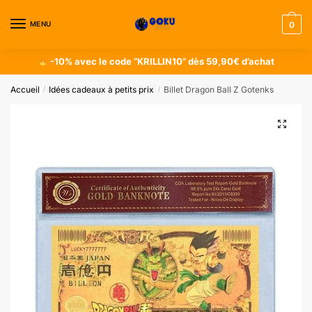
MENU
0
-10% avec le code “KRILLIN10” dès 59,90€ d’achat
Accueil
Idées cadeaux à petits prix
Billet Dragon Ball Z Gotenks
/
/