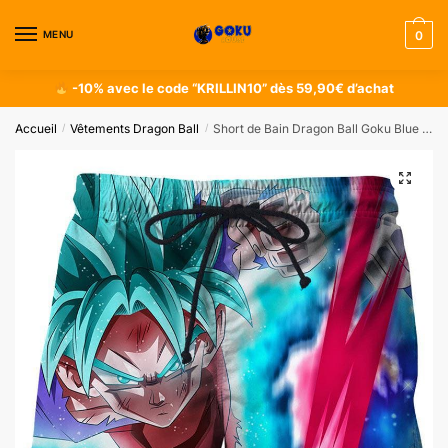
MENU
0
-10% avec le code “KRILLIN10” dès 59,90€ d’achat
Accueil
Vêtements Dragon Ball
Short de Bain Dragon Ball Goku Blue Kaikoen
/
/