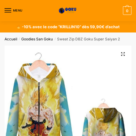
MENU
0
-10% avec le code “KRILLIN10” dès 59,90€ d’achat
Accueil
Goodies San Goku
Sweat Zip DBZ Goku Super Saiyan 2
/
/