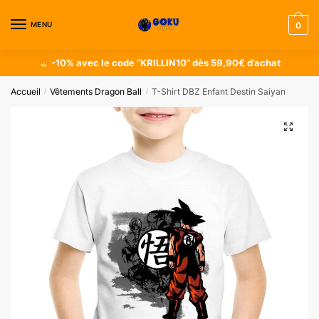
MENU
0
-10% avec le code “KRILLIN10” dès 59,90€ d’achat
Accueil
Vêtements Dragon Ball
T-Shirt DBZ Enfant Destin Saiyan
/
/