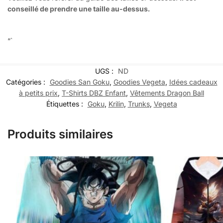
conseillé de prendre une taille au-dessus.
“`
UGS :
ND
Catégories :
Goodies San Goku
,
Goodies Vegeta
,
Idées cadeaux
à petits prix
,
T-Shirts DBZ Enfant
,
Vêtements Dragon Ball
Étiquettes :
Goku
,
Krilin
,
Trunks
,
Vegeta
Produits similaires