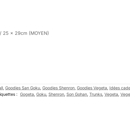
T) / 25 x 29cm (MOYEN)
ll
,
Goodies San Goku
,
Goodies Shenron
,
Goodies Vegeta
,
Idées cade
iquettes :
Gogeta
,
Goku
,
Shenron
,
Son Gohan
,
Trunks
,
Vegeta
,
Vege