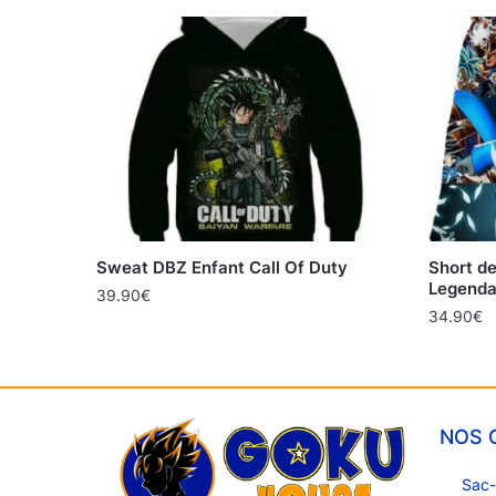
Sweat DBZ Enfant Call Of Duty
Short d
Legenda
39.90
€
34.90
€
NOS 
Sac-