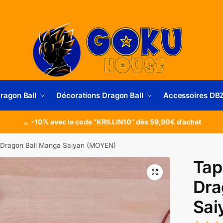
Dragon Ball
Décorations Dragon Ball
Accessoires DB
-10% avec le code “KRILLIN10” dès 59,90€ d’achat
s Dragon Ball Manga Saiyan (MOYEN)
Tap
Dra
Sai