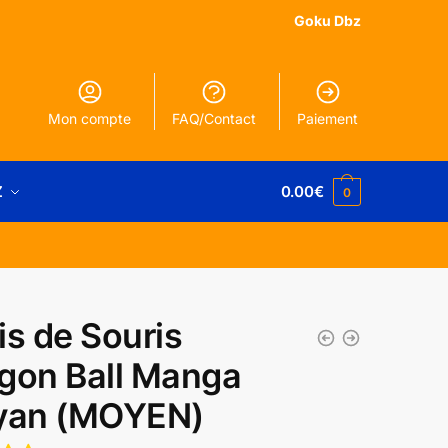
Goku Dbz
Mon compte
FAQ/Contact
Paiement
Z
0.00
€
0
is de Souris
gon Ball Manga
yan (MOYEN)