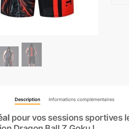
Description
Informations complémentaires
éal
pour vos sessions sportives l
on Dragon Ball Z Goku !