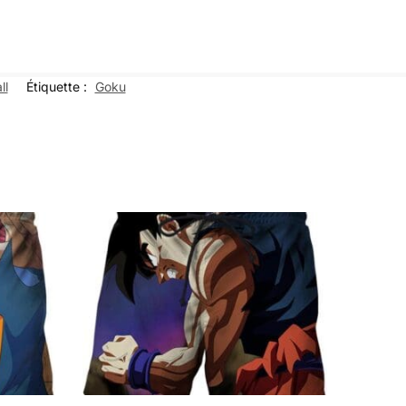
ll
Étiquette :
Goku