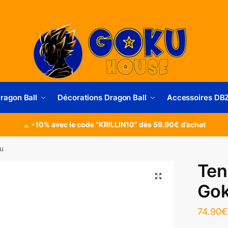
Dragon Ball
Décorations Dragon Ball
Accessoires DB
-10% avec le code “KRILLIN10” dès 59,90€ d’achat
ku
Ten
Go
74.90
€