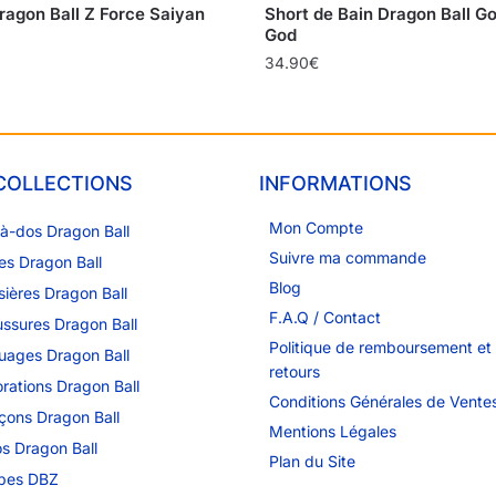
ragon Ball Z Force Saiyan
Short de Bain Dragon Ball G
God
34.90
€
COLLECTIONS
INFORMATIONS
Mon Compte
à-dos Dragon Ball
Suivre ma commande
es Dragon Ball
Blog
sières Dragon Ball
F.A.Q / Contact
ssures Dragon Ball
Politique de remboursement et
uages Dragon Ball
retours
rations Dragon Ball
Conditions Générales de Vente
çons Dragon Ball
Mentions Légales
s Dragon Ball
Plan du Site
pes DBZ