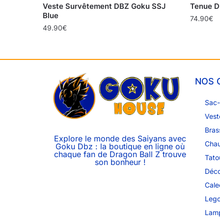
Veste Survêtement DBZ Goku SSJ
Tenue D
Blue
74.90
€
49.90
€
NOS 
Sac-
Vest
Bras
Explore le monde des Saiyans avec
Chau
Goku Dbz : la boutique en ligne où
chaque fan de Dragon Ball Z trouve
Tato
son bonheur !
Déco
Cale
Lego
Lam