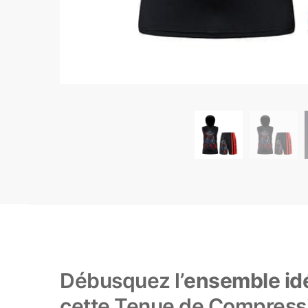
Débusquez l’
ensemble id
cette Tenue de Compressi