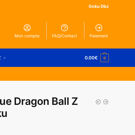
Goku Dbz
Mon compte
FAQ/Contact
Paiement
Z
0.00
€
0
ue Dragon Ball Z
ku