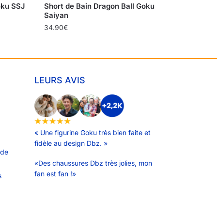
oku SSJ
Short de Bain Dragon Ball Goku
Saiyan
34.90
€
LEURS AVIS
« Une figurine Goku très bien faite et
fidèle au design Dbz. »
 de
«Des chaussures Dbz très jolies, mon
fan est fan !»
s